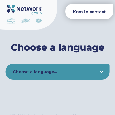
Kom in contact
Choose a language
Choose a language...
English
Wybierz temat
Виберіть тему
Choose a topic
Polski
Yкраїнська